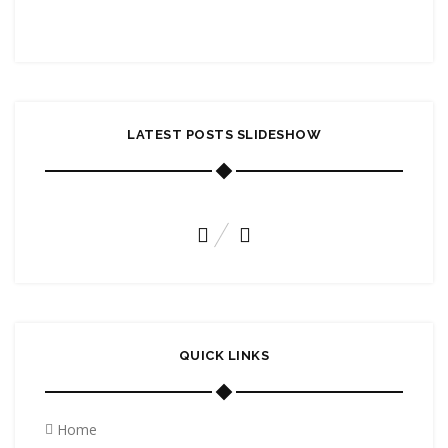
LATEST POSTS SLIDESHOW
A HIGH WIND TAKES TO THE SKIES
November 6, 2015
QUICK LINKS
Home