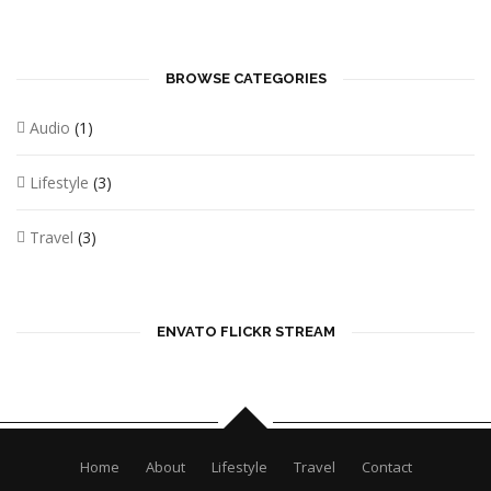
A HIGH WIND TAKES TO THE SKIES
November 6, 2015
BROWSE CATEGORIES
Audio
(1)
Lifestyle
(3)
Travel
(3)
ENVATO FLICKR STREAM
Home
About
Lifestyle
Travel
Contact