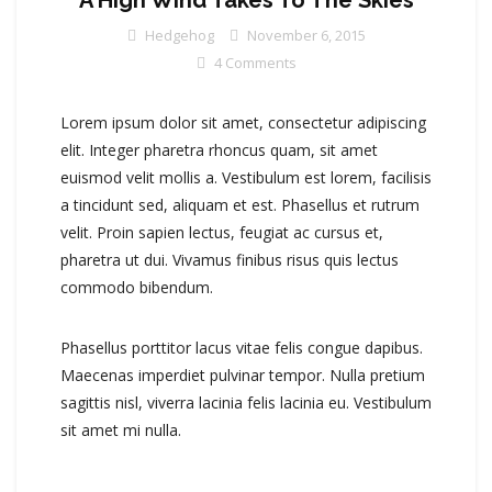
A High Wind Takes To The Skies
Hedgehog
November 6, 2015
4 Comments
Lorem ipsum dolor sit amet, consectetur adipiscing
elit. Integer pharetra rhoncus quam, sit amet
euismod velit mollis a. Vestibulum est lorem, facilisis
a tincidunt sed, aliquam et est. Phasellus et rutrum
velit. Proin sapien lectus, feugiat ac cursus et,
pharetra ut dui. Vivamus finibus risus quis lectus
commodo bibendum.
Phasellus porttitor lacus vitae felis congue dapibus.
Maecenas imperdiet pulvinar tempor. Nulla pretium
sagittis nisl, viverra lacinia felis lacinia eu. Vestibulum
sit amet mi nulla.