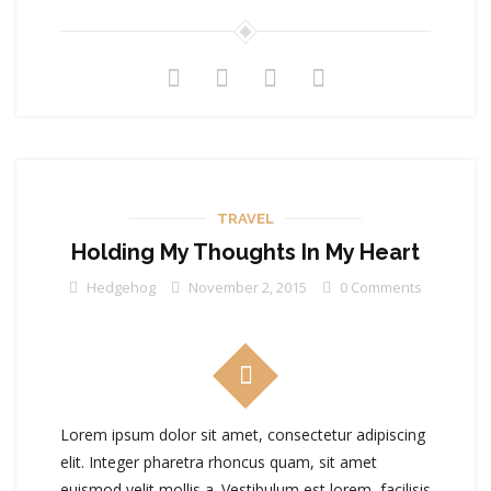
TRAVEL
Holding My Thoughts In My Heart
Hedgehog
November 2, 2015
0 Comments
Lorem ipsum dolor sit amet, consectetur adipiscing
elit. Integer pharetra rhoncus quam, sit amet
euismod velit mollis a. Vestibulum est lorem, facilisis